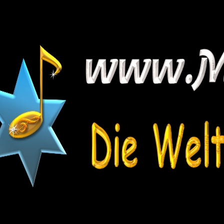
Angebot
Downloads
Infos & News
Video & Audio
Kontakt
Extras