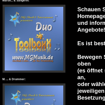
Martin... & Sängerin:
Schauen S
Homepage
und infor
Angebote
Es ist bes
Bewegen S
oben
(es öffnet
an,
M. ... & Drummer:
oder wähl
jeweiligen
Besetzung