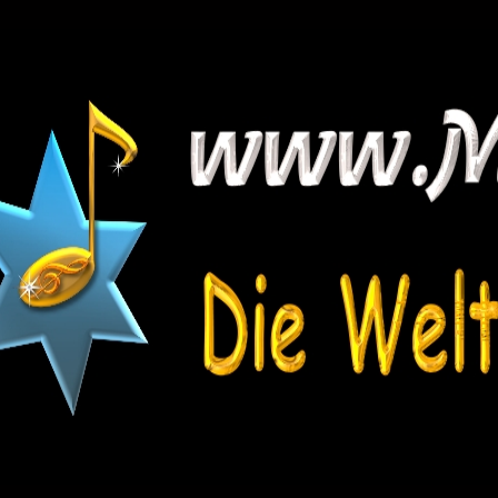
Angebot
Downloads
Infos & News
Video & Audio
Kontakt
Extras